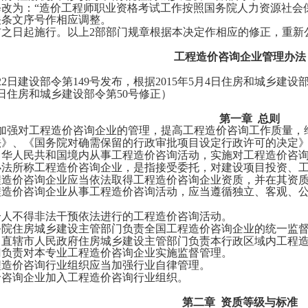
改为：
“造价工程师职业资格考试工作按照国务院人力资源社会
文序号作相应调整。
之日起施行。以上
2部部门规章根据本决定作相应的修正，重新
工程造价咨询企业管理办法
月22日建设部令第149号发布，根据2015年5月4日住房和城乡建设
19日住房和城乡建设部令第50号修正）
第一章
总则
加强对工程造价咨询企业的管理，提高工程造价咨询工作质量，
法》、《国务院对确需保留的行政审批项目设定行政许可的决定
人民共和国境内从事工程造价咨询活动，实施对工程造价咨询
所称工程造价咨询企业，是指接受委托，对建设项目投资、工
价咨询企业应当依法取得工程造价咨询企业资质，并在其资质
价咨询企业从事工程造价咨询活动，应当遵循独立、客观、公
不得非法干预依法进行的工程造价咨询活动。
住房城乡建设主管部门负责全国工程造价咨询企业的统一监督
辖市人民政府住房城乡建设主管部门负责本行政区域内工程造
责对本专业工程造价咨询企业实施监督管理。
价咨询行业组织应当加强行业自律管理。
询企业加入工程造价咨询行业组织。
第二章
资质等级与标准