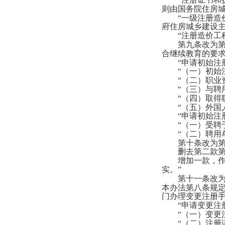
则由国务院住房
“一级注册造价
府住房城乡建设
“注册造价工程
第九条改为第
合继续教育的要求
“申请初始注册
“（一）初始注
“（二）职业资
“（三）与聘用
“（四）取得职
“（五）外国人
“申请初始注册
“（一）受聘于
“（二）聘用单
第十条改为第十
删去第二款第
增加一款，作
实。”
第十一条改为
本办法第八条规
门办理变更注册
“申请变更注册
“（一）变更注
“（二）注册