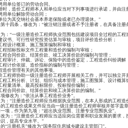
用单位签订的劳动合同。
时，造价工程师本人和单位应当对下列事项进行承诺，并由注
用单位解除劳动合同；
位为其交纳社会基本养老保险或者已办理退休。”
第十四条，修改为：
“被注销注册或者不予注册者，在具备注册
为：
“一级注册造价工程师执业范围包括建设项目全过程的工程
议书、可行性研究投资估算与审核，项目评价造价分析；
程设计概算、施工预算编制和审核；
程招标投标文件工程量和造价的编制与审核；
程合同价款、结算价款、竣工决算价款的编制与管理；
程审计、仲裁、诉讼、保险中的造价鉴定，工程造价纠纷调解
程计价依据、造价指标的编制与管理；
造价管理有关的其他事项。
工程师协助一级注册造价工程师开展相关工作，并可以独立开
程工料分析、计划、组织与成本管理，施工图预算、设计概算
程量清单、最高投标限价、投标报价编制；
程合同价款、结算价款和竣工决算价款的编制。”
项修改为：
“依法从事工程造价业务”。
为：
“注册造价工程师应当根据执业范围，在本人形成的工程造
具的工程造价成果文件应当由一级注册造价工程师审核并签字盖章
一项，作为第九项：
“超出执业范围、注册专业范围执业”。
改为：
“注册造价工程师应当适应岗位需要和职业发展的要求，
识，提高专业水平。”
的
“注册机关”修改为“国务院住房城乡建设主管部门”。