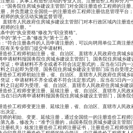
法注册后，从事工程造价活动的专业人员。注册造价工程师分为一
：
“国务院住房城乡建设主管部门对全国注册造价工程师的注册
注册，并负责建立全国统一的注册造价工程师注册信息管理平台
工程师的执业活动实施监督管理。
直辖市人民政府住房城乡建设主管部门对本行政区域内注册造
程师的注册。”
条中的
“执业资格”修改为“职业资格”。
中的
“第十二条”修改为“第十三条”。
：
“符合注册条件的人员申请注册的，可以向聘用单位工商注册
务院有关专业部门提交申请材料。
造价工程师初始注册，省、自治区、直辖市人民政府住房城乡
内将申请材料报国务院住房城乡建设主管部门。国务院住房城乡建
具凭证；申请材料不齐全或者不符合法定形式的，应当在5日内一
料之日起即为受理。国务院住房城乡建设主管部门应当自受理之
造价工程师初始注册，省、自治区、直辖市人民政府住房城乡
具凭证；申请材料不齐全或者不符合法定形式的，应当在5日内一
料之日起即为受理。省、自治区、直辖市人民政府住房城乡建设
造价工程师变更注册、延续注册，省、自治区、直辖市人民政
当在5日内将申请材料报国务院住房城乡建设主管部门，国务院
造价工程师变更注册、延续注册，省、自治区、直辖市人民政
作出决定。
师的初始、变更、延续注册，通过全国统一的注册造价工程师注
第九条，修改为：
“准予注册的，由国务院住房城乡建设主管部
称注册机关）核发注册造价工程师注册证书，注册造价工程师按
业印章是注册造价工程师的执业凭证，由注册造价工程师本人