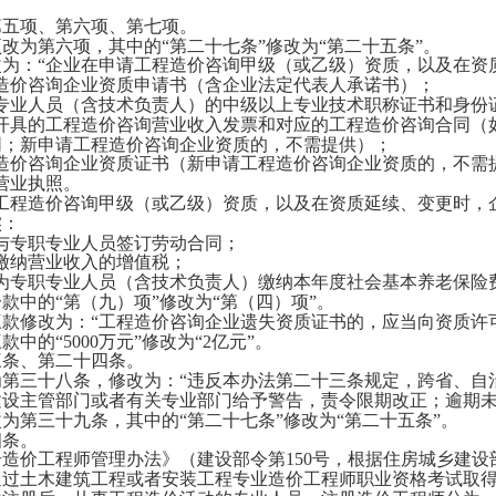
项、第六项、第七项。
改为第六项，其中的
“第二十七条”修改为“第二十五条”。
为：
“企业在申请工程造价咨询甲级（或乙级）资质，以及在资
价咨询企业资质申请书（含企业法定代表人承诺书）；
业人员（含技术负责人）的中级以上专业技术职称证书和身份
具的工程造价咨询营业收入发票和对应的工程造价咨询合同（
同；新申请工程造价咨询企业资质的，不需提供）；
价咨询企业资质证书（新申请工程造价咨询企业资质的，不需
营业执照。
程造价咨询甲级（或乙级）资质，以及在资质延续、变更时，
实：
专职专业人员签订劳动合同；
纳营业收入的增值税；
专职专业人员（含技术负责人）缴纳本年度社会基本养老保险费
款中的
“第（九）项”修改为“第（四）项”。
款修改为：
“工程造价咨询企业遗失资质证书的，应当向资质许
款中的
“5000万元”修改为“2亿元”。
条、第二十四条。
三十八条，修改为：
“违反本办法第二十三条规定，跨省、自
设主管部门或者有关专业部门给予警告，责令限期改正；逾期未改
第三十九条，其中的
“第二十七条”修改为“第二十五条”。
条。
价工程师管理办法》（建设部令第
150号，根据住房城乡建
通过土木建筑工程或者安装工程专业造价工程师职业资格考试取