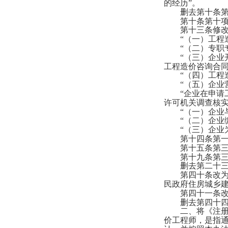
的经历”。
删去第十条第五
第十条第十项
第十三条修改
“（一）工程造
“（二）专职专
“（三）企业开
工程造价咨询合
“（四）工程造
“（五）企业
“企业在申请工
许可机关调查核
“（一）企业与
“（二）企业缴
“（三）企业为
第十四条第一
第十五条第三
第十九条第三
删去第二十三
第四十条改为第
民政府住房城乡建
第四十一条改为
删去第四十四
二、将《注册造
价工程师，是指