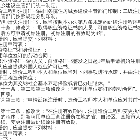
城乡建设主管部门统一制定。
工程师注册证书由国务院住房城乡建设主管部门印制；二级注
主管部门按照规定分别印制。
师遗失注册证书，应当按照本办法第八条规定的延续注册程序申
十条，修改为：
“取得职业资格证书的人员，可自职业资格证书
后方可申请初始注册。初始注册的有效期为4年。
的，应当提交下列材料：
册申请表；
格证书和身份证件；
单位签订的劳动合同；
业资格证书的人员，自资格证书签发之日起1年后申请初始注册
应当提供外国人就业许可证书。
时，造价工程师本人和单位应当对下列事项进行承诺，并由注
工程造价岗位；
位为其交纳社会基本养老保险或者已办理退休。”
一条，第二款第三项修改为：
“与聘用单位签订的劳动合同”。
四项。
为第三款：
“申请延续注册时，造价工程师本人和单位应对其前
第十二条，修改为：
“在注册有效期内，注册造价工程师变更执
定的程序，到新聘用单位工商注册所在地的省、自治区、直辖市
手续。变更注册后延续原注册有效期。
的，应当提交下列材料：
册申请表；
证书；